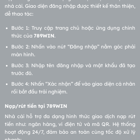
nhà cái. Giao diện đăng nhập được thiết kế thân thiện,
dễ thao tác:
Bước 1: Truy cập trang chủ hoặc ứng dụng chính
thức của
789WIN
.
Bước 2: Nhấn vào nút “Đăng nhập” nằm góc phải
màn hình.
Bước 3: Nhập tên đăng nhập và mật khẩu đã tạo
trước đó.
Bước 4: Nhấn “Xác nhận” để vào giao diện cá nhân
rồi bắt đầu trải nghiệm.
Nạp/rút tiền tại 789WIN
Nhà cái hỗ trợ đa dạng hình thức giao dịch nạp rút
tiền như: ngân hàng, ví điện tử và mã QR. Hệ thống
hoạt động 24/7, đảm bảo an toàn cùng tốc độ xử lý
nhanh: