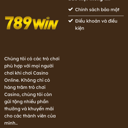
Chính sách bảo mật
Điều khoản và điều
kiện
Chúng tôi có các trò chơi
phù hợp với mọi người
chơi khi chơi Casino
Online. Không chỉ có
hàng trăm trò chơi
Casino, chúng tôi còn
gửi tặng nhiều phần
thưởng và khuyến mãi
cho các thành viên của
mình..