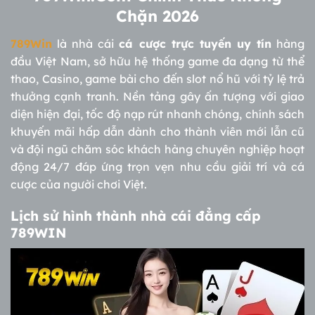
Chặn 2026
789Win
là nhà cái
cá cược trực tuyến uy tín
hàng
đầu Việt Nam, sở hữu hệ thống game đa dạng từ thể
thao, Casino, game bài cho đến slot nổ hũ với tỷ lệ trả
thưởng cạnh tranh. Nền tảng gây ấn tượng với giao
diện hiện đại, tốc độ nạp rút nhanh chóng, chính sách
khuyến mãi hấp dẫn dành cho thành viên mới lẫn cũ
và đội ngũ chăm sóc khách hàng chuyên nghiệp hoạt
động 24/7 đáp ứng trọn vẹn nhu cầu giải trí và cá
cược của người chơi Việt.
Lịch sử hình thành nhà cái đẳng cấp
789WIN