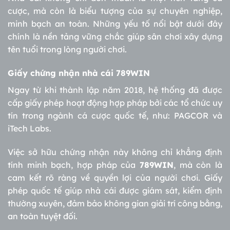
cược, mà còn là biểu tượng của sự chuyên nghiệp,
minh bạch an toàn. Những yếu tố nổi bật dưới đây
chính là nền tảng vững chắc giúp sân chơi xây dựng
tên tuổi trong lòng người chơi.
Giấy chứng nhận nhà cái 789WIN
Ngay từ khi thành lập năm 2018, hệ thống đã được
cấp giấy phép hoạt động hợp pháp bởi các tổ chức uy
tín trong ngành cá cược quốc tế, như: PAGCOR và
iTech Labs.
Việc sở hữu chứng nhận này không chỉ khẳng định
tính minh bạch, hợp pháp của
789WIN
, mà còn là
cam kết rõ ràng về quyền lợi của người chơi. Giấy
phép quốc tế giúp nhà cái được giám sát, kiểm định
thường xuyên, đảm bảo không gian giải trí công bằng,
an toàn tuyệt đối.