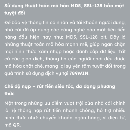
Sử dụng thuật toán mã hóa MD5, SSL-128 bảo mật
tuyệt đối
Để bảo vệ thông tin cá nhân và tài khoản người dùng,
nhà cái đã áp dụng các công nghệ bảo mật tiên tiến
hàng đầu hiện nay như: MD5, SSL-128 bit. Đây là
những thuật toán mã hóa mạnh mẽ, giúp ngăn chặn
mọi hình thức xâm nhập hoặc đánh cắp dữ liệu. Tất
cả các giao dịch, thông tin của người chơi đều được
mã hóa chặt chẽ, mang lại sự yên tâm tuyệt đối trong
quá trình sử dụng dịch vụ tại
789WIN
.
Chế độ nạp – rút tiền siêu tốc, đa dạng phương
thức
Một trong những ưu điểm vượt trội của nhà cái chính
là hệ thống nạp rút tiền nhanh chóng, hỗ trợ nhiều
hình thức như: chuyển khoản ngân hàng, ví điện tử,
mã QR.