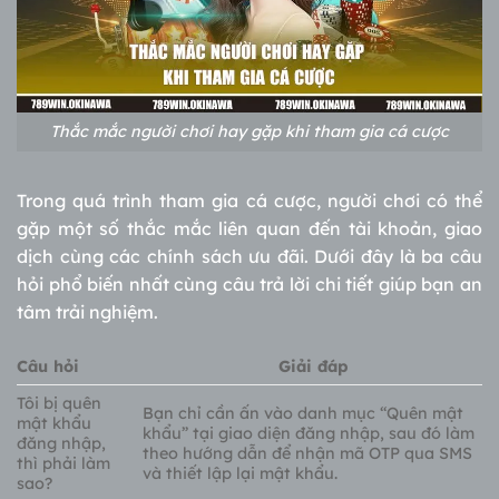
Thắc mắc người chơi hay gặp khi tham gia cá cược
Trong quá trình tham gia cá cược, người chơi có thể
gặp một số thắc mắc liên quan đến tài khoản, giao
dịch cùng các chính sách ưu đãi. Dưới đây là ba câu
hỏi phổ biến nhất cùng câu trả lời chi tiết giúp bạn an
tâm trải nghiệm.
Câu hỏi
Giải đáp
Tôi bị quên
Bạn chỉ cần ấn vào danh mục “Quên mật
mật khẩu
khẩu” tại giao diện đăng nhập, sau đó làm
đăng nhập,
theo hướng dẫn để nhận mã OTP qua SMS
thì phải làm
và thiết lập lại mật khẩu.
sao?