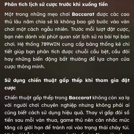
Phân tích lịch sử cược trước khi xuống tiền
Một trong những mẹo chơi
Baccarat
được các cao
thủ lâu năm chia sẻ là không bao giờ bước vào ván
chơi một cách ngẫu nhiên. Trước mỗi lượt đặt cược,
bạn nên dành vài phút quan sát lịch sử ra bài tại bàn
chơi. Hệ thống 789WIN cung cấp bảng thống kê chi
tiết giúp bạn phân tích được chuỗi cầu bệt, cầu đôi
hay những biến động bất thường để lựa chọn cửa
cược thông minh.
Sử dụng chiến thuật gấp thếp khi tham gia đặt
cược
Chiến thuật gấp thếp trong
Baccarat
không còn xa lạ
với người chơi chuyên nghiệp nhưng không phải ai
cũng biết cách sử dụng hiệu quả. Thay vì gấp đôi số
tiền sau mỗi ván thua, game thủ nên cân nhắc mức
tăng có giới hạn để tránh rơi vào trạng thái cháy túi.