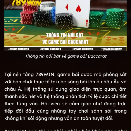
Thông tin nổi bật về game bài Baccarat
Tại nền tảng 789WIN, game bài được mô phỏng sát
với bàn chơi thực tế tại các sòng bài lớn ở châu Âu và
châu Á. Hệ thống sử dụng giao diện trực quan, âm
thanh sắc nét và hệ thống phân tích tỷ lệ cược chi tiết
theo từng ván. Hội viên sẽ cảm giác như đang trực
tiếp đối đầu cùng những tay chơi sành sỏi trong
không khí sôi động nhưng vẫn an toàn tuyệt đối.