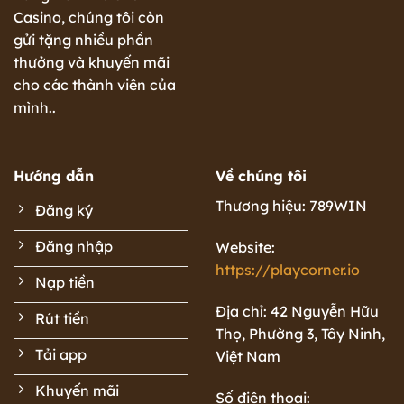
Casino, chúng tôi còn
gửi tặng nhiều phần
thưởng và khuyến mãi
cho các thành viên của
mình..
Hướng dẫn
Về chúng tôi
Thương hiệu: 789WIN
Đăng ký
Đăng nhập
Website:
https://playcorner.io
Nạp tiền
Địa chỉ:
42 Nguyễn Hữu
Rút tiền
Thọ, Phường 3, Tây Ninh,
Tải app
Việt Nam
Khuyến mãi
Số điện thoại: