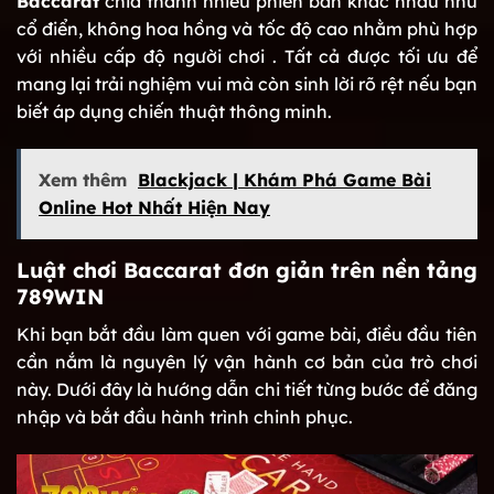
Baccarat
chia thành nhiều phiên bản khác nhau như
cổ điển, không hoa hồng và tốc độ cao nhằm phù hợp
với nhiều cấp độ người chơi . Tất cả được tối ưu để
mang lại trải nghiệm vui mà còn sinh lời rõ rệt nếu bạn
biết áp dụng chiến thuật thông minh.
Xem thêm
Blackjack | Khám Phá Game Bài
Online Hot Nhất Hiện Nay
Luật chơi Baccarat đơn giản trên nền tảng
789WIN
Khi bạn bắt đầu làm quen với game bài, điều đầu tiên
cần nắm là nguyên lý vận hành cơ bản của trò chơi
này. Dưới đây là hướng dẫn chi tiết từng bước để đăng
nhập và bắt đầu hành trình chinh phục.