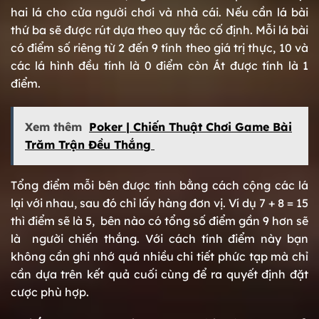
hai lá cho cửa người chơi và nhà cái. Nếu cần lá bài
thứ ba sẽ được rút dựa theo quy tắc cố định. Mỗi lá bài
có điểm số riêng từ 2 đến 9 tính theo giá trị thực, 10 và
các lá hình đều tính là 0 điểm còn Át được tính là 1
điểm.
Xem thêm
Poker | Chiến Thuật Chơi Game Bài
Trăm Trận Đều Thắng
Tổng điểm mỗi bên được tính bằng cách cộng các lá
lại với nhau, sau đó chỉ lấy hàng đơn vị. Ví dụ 7 + 8 = 15
thì điểm sẽ là 5, bên nào có tổng số điểm gần 9 hơn sẽ
là người chiến thắng. Với cách tính điểm này bạn
không cần ghi nhớ quá nhiều chi tiết phức tạp mà chỉ
cần dựa trên kết quả cuối cùng để ra quyết định đặt
cược phù hợp.