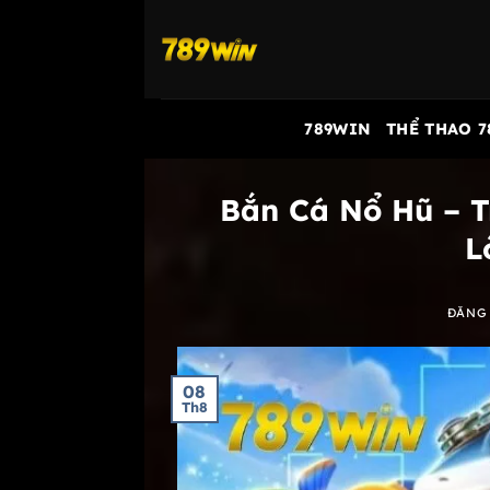
Bỏ
qua
nội
dung
789WIN
THỂ THAO 
Bắn Cá Nổ Hũ – T
L
ĐĂNG
08
Th8