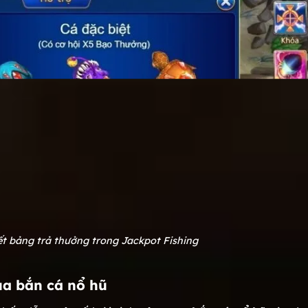
ết bảng trả thưởng trong Jackpot Fishing
ủa bắn cá nổ hũ