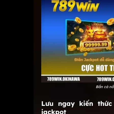
Bắn cá nổ 
Lưu ngay kiến thức
jackpot