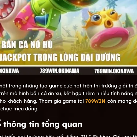
một trong những tựa game cực hot trên thị trường giải trí 
trên mô hình bắn cá ăn xu, kết hợp thêm nhiều tính năng 
cho khách hàng. Tham gia game tại
789WIN
còn mang đ
chục triệu đồng.
 thông tin tổng quan
 triển bởi thương hiệu nổi tiếng JILI Fishing. Chỉ sau t