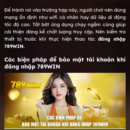
Để tránh rơi vào trường hợp này, người chơi nên dùng
mạng ổn định như wifi cá nhân hay dữ liệu di động
tốc độ cao. Tắt bớt ứng dụng chạy ngầm cũng giúp
cải thiện đáng kể chất lượng truy cập. Nên kiểm tra
thiết bị trước khi thực hiện thao tác
đăng nhập
789WIN
.
C
ác biện
ph
áp để bảo m
ật tài khoản khi
đăng nhập 789WIN