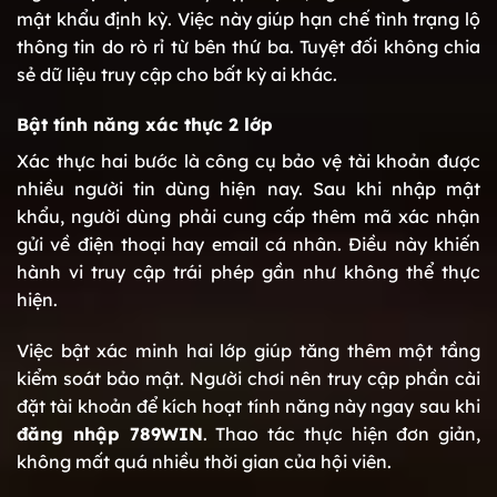
mật khẩu định kỳ. Việc này giúp hạn chế tình trạng lộ
thông tin do rò rỉ từ bên thứ ba.
Tuyệt đối không chia
sẻ dữ liệu truy cập cho bất kỳ ai khác.
Bật tính năng xác thực 2 lớp
Xác thực hai bước là công cụ bảo vệ tài khoản được
nhiều người tin dùng hiện nay. Sau khi nhập mật
khẩu, người dùng phải cung cấp thêm mã xác nhận
gửi về điện thoại hay email cá nhân. Điều này khiến
hành vi truy cập trái phép gần như không thể thực
hiện.
Việc bật xác minh hai lớp giúp tăng thêm một tầng
kiểm soát bảo mật. Người chơi nên truy cập phần cài
đặt tài khoản để kích hoạt tính năng này ngay sau khi
đăng nhập 789WIN
.
Thao tác thực hiện đơn giản,
không mất quá nhiều thời gian của hội viên.