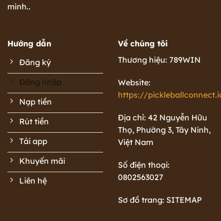
mình..
Hướng dẫn
Về chúng tôi
Thương hiệu: 789WIN
Đăng ký
Đăng nhập
Website:
https://pickleballconnect.i
Nạp tiền
Địa chỉ:
42 Nguyễn Hữu
Rút tiền
Thọ, Phường 3, Tây Ninh,
Tải app
Việt Nam
Khuyến mãi
Số điện thoại:
0802563027
Liên hệ
Sơ đồ trang: SITEMAP