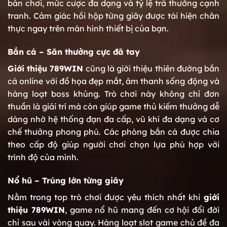
bàn chơi, mức cược đa dạng và tỷ lệ trả thưởng cạnh
tranh. Cảm giác hồi hộp từng giây được tái hiện chân
thực ngay trên màn hình thiết bị của bạn.
Bắn cá – Săn thưởng cực đã tay
Giới thiệu 789WIN
cũng là giới thiệu thiên đường bắn
cá online với đồ họa đẹp mắt, âm thanh sống động và
hàng loạt boss khủng. Trò chơi này không chỉ đơn
thuần là giải trí mà còn giúp game thủ kiếm thưởng dễ
dàng nhờ hệ thống đạn đa cấp, vũ khí đa dạng và cơ
chế thưởng phong phú. Các phòng bắn cá được chia
theo cấp độ giúp người chơi chọn lựa phù hợp với
trình độ của mình.
Nổ hũ – Trúng lớn từng giây
Nằm trong top trò chơi được yêu thích nhất khi
giới
thiệu 789WIN
, game nổ hũ mang đến cơ hội đổi đời
chỉ sau vài vòng quay. Hàng loạt slot game chủ đề đa