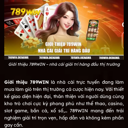
Giới thiệu 789WIN – nhà cái giải trí hàng đầu thị trường
Giới thiệu 789WIN
là nhà cái trực tuyến đang làm
mưa làm gió trên thị trường cá cược hiện nay. Với thiết
kế giao diện hiện đại, thân thiện với người dùng cùng
kho trò chơi cực kỳ phong phú như thể thao, casino,
slot game, bắn cá, xổ số,… 789WIN mang đến trải
nghiệm giải trí trọn vẹn, hấp dẫn và không kém phần
gay cấn.