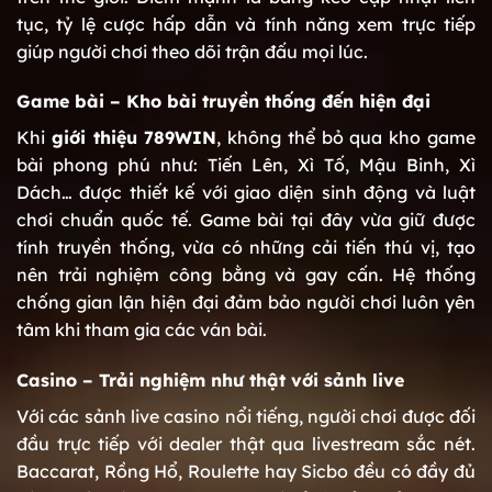
tục, tỷ lệ cược hấp dẫn và tính năng xem trực tiếp
giúp người chơi theo dõi trận đấu mọi lúc.
Game bài – Kho bài truyền thống đến hiện đại
Khi
giới thiệu 789WIN
, không thể bỏ qua kho game
bài phong phú như: Tiến Lên, Xì Tố, Mậu Binh, Xì
Dách… được thiết kế với giao diện sinh động và luật
chơi chuẩn quốc tế. Game bài tại đây vừa giữ được
tính truyền thống, vừa có những cải tiến thú vị, tạo
nên trải nghiệm công bằng và gay cấn. Hệ thống
chống gian lận hiện đại đảm bảo người chơi luôn yên
tâm khi tham gia các ván bài.
Casino – Trải nghiệm như thật với sảnh live
Với các sảnh live casino nổi tiếng, người chơi được đối
đầu trực tiếp với dealer thật qua livestream sắc nét.
Baccarat, Rồng Hổ, Roulette hay Sicbo đều có đầy đủ