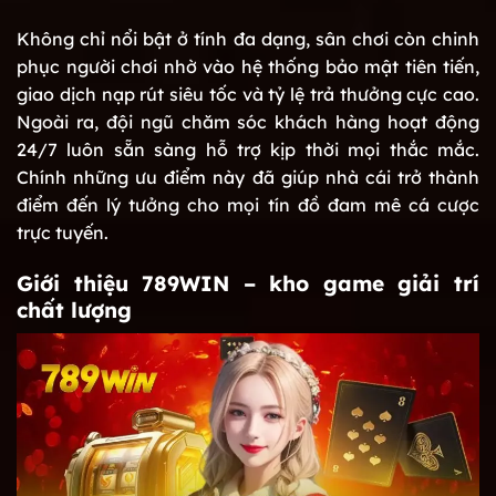
Không chỉ nổi bật ở tính đa dạng, sân chơi còn chinh
phục người chơi nhờ vào hệ thống bảo mật tiên tiến,
giao dịch nạp rút siêu tốc và tỷ lệ trả thưởng cực cao.
Ngoài ra, đội ngũ chăm sóc khách hàng hoạt động
24/7 luôn sẵn sàng hỗ trợ kịp thời mọi thắc mắc.
Chính những ưu điểm này đã giúp nhà cái trở thành
điểm đến lý tưởng cho mọi tín đồ đam mê cá cược
trực tuyến.
Giới thiệu 789WIN – kho game giải trí
chất lượng