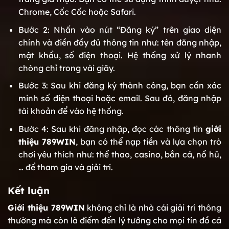
Chrome, Cốc Cốc hoặc Safari.
Bước 2: Nhấn vào nút “Đăng ký” trên giao diện
chính và điền đầy đủ thông tin như: tên đăng nhập,
mật khẩu, số điện thoại. Hệ thống xử lý nhanh
chóng chỉ trong vài giây.
Bước 3: Sau khi đăng ký thành công, bạn cần xác
minh số điện thoại hoặc email. Sau đó, đăng nhập
tài khoản để vào hệ thống.
Bước 4: Sau khi đăng nhập, đọc các thông tin
giới
thiệu 789WIN
, bạn có thể nạp tiền và lựa chọn trò
chơi yêu thích như: thể thao, casino, bắn cá, nổ hũ,
… để tham gia và giải trí.
Kết luận
Giới thiệu 789WIN
không chỉ là nhà cái giải trí thông
thường mà còn là điểm đến lý tưởng cho mọi tín đồ cá